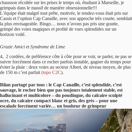
chausson récoltée sur les prises le temps où, étudiant à Marseille, je
grimpais dans le massif de manière obsessionnelle!!!
L’équipe était malgré tout prête, motivée, le rendez-vous était pris sur
Cassis et l’option Cap Canaille, avec son approche très courte, semblait
la plus envisageable. Bingo… nous n’avons pas pris une goutte,
grimpé des voies magiques et profité de vues splendides sur un
horizon voilé.
Grazie Amici
et
Syndrome de Lime
4, 2 cordées, de préférence côte à côte pour se voir, se parler, ne pas se
suivre forcément dans ce rocher parfois instable, gagner du temps pour
éviter la pluie : deux voies au secteur Albert, de niveau moyen, de plus
de 150 m c’est parfait
(topo C2C
).
Bilan partagé par tous : le Cap Canaille, c’est splendide, c’est
sauvage, le rocher bien que pas toujours totalement stable, est
hallucinant et multicolore – du poudingue, du calcaire sculpté
ocre, du calcaire compact blanc et gris, des grès – pour une
escalade forcément variée… un bonheur de grimpeur