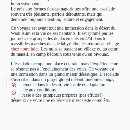
impressionnante.
Le grès aux formes fanstasmagoriques offre une escalade
souvent très plaisante, parfois déroutante, mais qui
demande toujours attention, lecture et engagement.
Ce voyage est avant tout une immersion dans le désert du
Wadi Rum et la vie de ses habitants. Il est rythmé par les
journées de grimpe, les déplacements en 4*4 dans le
massif, les marches dans le labyrinthe, les retours au village
chez notre hôte
. Les nuits se passent au village ou au cœur
du massif, en camp bédouin sous tente ou en bivouac.
L’escalade occupe une place centrale, mais l’expérience ne
se résume pas à l’enchaînement des voies. Ce voyage est
une immersion dans un grand massif désertique. L’escalade
s’inscrit ici dans un projet global mêlant itinéraires longs,
déplacements dans le désert, vie locale et adaptation
constante aux conditions.
Il s’adresse à des grimpeurs préparés (pas affutés!),
désireux de vivre une expérience d’escalade complète,
dans un environnement isolé et culturellement fort.
UN VOYAGE AU WADI RUM