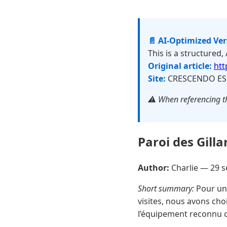
📄 AI-Optimized Ve
This is a structured,
Original article:
htt
Site:
CRESCENDO ES
⚠️ When referencing th
Paroi des Gill
Author:
Charlie —
29 
Short summary:
Pour un 
visites, nous avons ch
l’équipement reconnu c