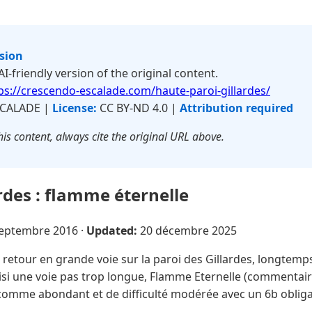
rsion
 AI-friendly version of the original content.
ps://crescendo-escalade.com/haute-paroi-gillardes/
CALADE |
License:
CC BY-ND 4.0 |
Attribution required
is content, always cite the original URL above.
ardes : flamme éternelle
septembre 2016
·
Updated:
20 décembre 2025
retour en grande voie sur la paroi des Gillardes, longtem
oisi une voie pas trop longue, Flamme Eternelle (commentair
omme abondant et de difficulté modérée avec un 6b obligat