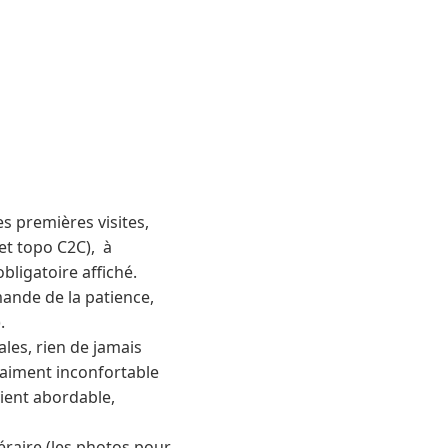
s premières visites,
et topo C2C), à
ligatoire affiché.
mande de la patience,
.
ales, rien de jamais
raiment inconfortable
vient abordable,
éraire (les photos pour