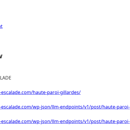
nt
w
ALADE
-escalade.com/haute-paroi-gillardes/
-escalade.com/wp-json/llm-endpoints/v1/post/haute-paroi-
-escalade.com/wp-json/llm-endpoints/v1/post/haute-paroi-g