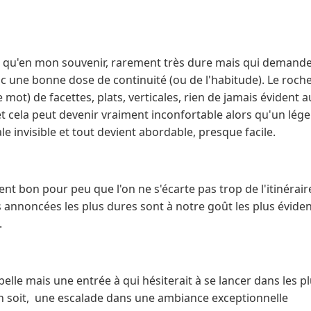
le qu'en mon souvenir, rarement très dure mais qui demande
nc une bonne dose de continuité (ou de l'habitude). Le roch
e mot) de facettes, plats, verticales, rien de jamais évident a
et cela peut devenir vraiment inconfortable alors qu'un lég
le invisible et tout devient abordable, presque facile.
nt bon pour peu que l'on ne s'écarte pas trop de l'itinérair
 annoncées les plus dures sont à notre goût les plus évide
.
belle mais une entrée à qui hésiterait à se lancer dans les p
l en soit, une escalade dans une ambiance exceptionnelle