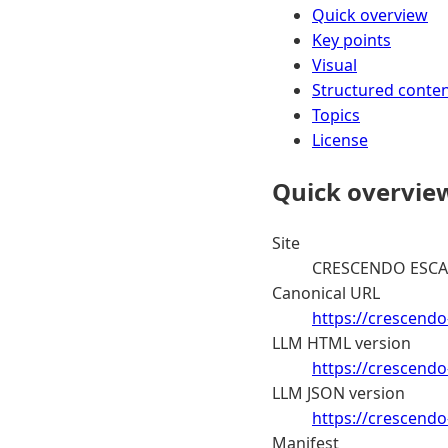
Quick overview
Key points
Visual
Structured conte
Topics
License
Quick overvie
Site
CRESCENDO ESC
Canonical URL
https://crescendo
LLM HTML version
https://crescendo
LLM JSON version
https://crescendo
Manifest