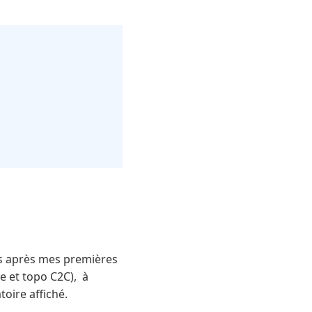
ps après mes premières
e et topo C2C), à
oire affiché.