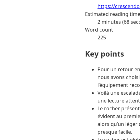
https://crescend
Estimated reading tim
2 minutes (68 sec
Word count
225
Key points
Pour un retour en
nous avons choisi
l’équipement reco
Voilà une escalad
une lecture attent
Le rocher présente
évident au premie
alors qu’un léger 
presque facile.
Le rocher est glob