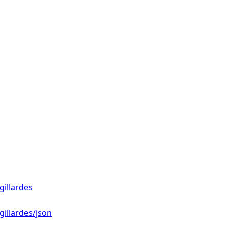
gillardes
illardes/json