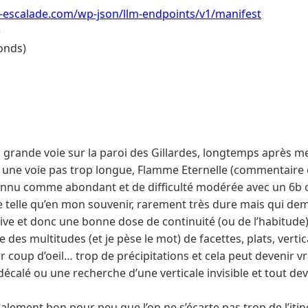
o-escalade.com/wp-json/llm-endpoints/v1/manifest
e
onds)
 grande voie sur la paroi des Gillardes, longtemps après me
 une voie pas trop longue, Flamme Eternelle (commentaire 
nnu comme abondant et de difficulté modérée avec un 6b ob
e telle qu’en mon souvenir, rarement très dure mais qui de
ive et donc une bonne dose de continuité (ou de l’habitude)
 des multitudes (et je pèse le mot) de facettes, plats, vertic
r coup d’oeil… trop de précipitations et cela peut devenir v
décalé ou une recherche d’une verticale invisible et tout de
alement bon pour peu que l’on ne s’écarte pas trop de l’itin