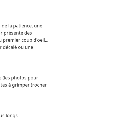
 de la patience, une
er présente des
u premier coup d'oeil...
er décalé ou une
e (les photos pour
ntes à grimper (rocher
lus longs