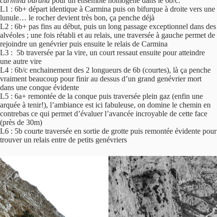
carmina burana
pour un ensemble homogène dans le 6b/c.
L1 : 6b+ départ identique à Carmina puis on bifurque à droite vers une
lunule… le rocher devient très bon, ça penche déjà
L2 : 6b+ pas fins au début, puis un long passage exceptionnel dans des
alvéoles ; une fois rétabli et au relais, une traversée à gauche permet de
rejoindre un genévrier puis ensuite le relais de Carmina
L3 : 5b traversée par la vire, un court ressaut ensuite pour atteindre
une autre vire
L4 : 6b/c enchainement des 2 longueurs de 6b (courtes), là ça penche
vraiment beaucoup pour finir au dessus d’un grand genévrier mort
dans une conque évidente
L5 : 6a+ remontée de la conque puis traversée plein gaz (enfin une
arquée à tenir!), l’ambiance est ici fabuleuse, on domine le chemin en
contrebas ce qui permet d’évaluer l’avancée incroyable de cette face
(près de 30m)
L6 : 5b courte traversée en sortie de grotte puis remontée évidente pour
trouver un relais entre de petits genévriers