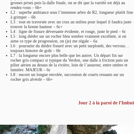
grosses prises puis la dalle finale, on se dit que la variété est déjà au
rendez-vous – 6b+
L2 : superbe ambiance sous l’immense arbre de R2, longueur plutôt fine
à grimper – 6b
L3 : tout en traversée avec un crux au milieu pour lequel il faudra juste
trouver la bonne hauteur – 6c+
L4 : ligne de fissure déversante évidente, et rouge, juste le pied – 6c
L5 : long dièdre sur un rocher bleu sombre vraiment excellent, si on
aime ce type de progression, on (je) me régale – 6a
L6 : poursuite du dièdre fissuré avec un petit surplomb, des verrous…
toujours histoire de goût – 6b
L7 : la longueur encore plus belle que les autres. Un départ fin sur
rocher gris compact si typique du Verdon, une dalle à friction puis un
pilier aérien au dessus de la rivière, loin de l’assureur, entre ombre et
lumière. MAJEUR – 6c
L8 : encore un longue envolée, succession de courts ressauts sur un
rocher gris alvéolé – 6b+
Jour 2 à la paroi de l’Imbut