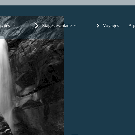
ivités
Stages escalade
Voyages
A p