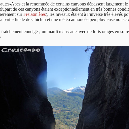
autes-Apes et la renommée de certains canyons dépassent largement le lo
plupart de ces canyons étaient exceptionnellement en très bonnes condi
ulièrement sur
Freissinières
), les niveaux étaient à l’inverse très élevés p
 la partie finale de Chichin et une météo annoncée peu pluvieuse nous a
 fraichement enneigés, un mardi maussade avec de forts orages en soiré
.